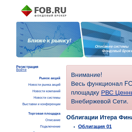
Регистрация
Войти
Внимание!
Рынок акций
Весь функционал FO
Новости рынка акций
площадку
РВС Ценн
Новости компаний
Новости системы
Внебиржевой Сети.
Выставки и конференции
Торговая площадка
Облигации Итера Фин
Описание
Облигация 01
Подключение