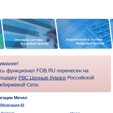
имание!
сь функционал FOB.RU перенесен на
ощадку
РВС Ценные бумаги
Российской
ебиржевой Сети.
гации Мечел
Облигация 01