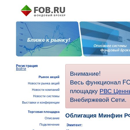
Регистрация
Войти
Внимание!
Рынок акций
Весь функционал FO
Новости рынка акций
площадку
РВС Ценн
Новости компаний
Новости системы
Внебиржевой Сети.
Выставки и конференции
Торговая площадка
Облигация Минфин Р
Описание
Подключение
Эмитент: