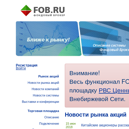
Регистрация
Войти
Внимание!
Рынок акций
Весь функционал FO
Новости рынка акций
площадку
РВС Ценн
Новости компаний
Новости системы
Внебиржевой Сети.
Выставки и конференции
Торговая площадка
Новости рынка акций
Описание
Подключение
15 июн
Китайские акционеры расска
2018