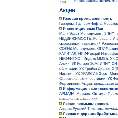
Начало работы системы Фо
2009
Акции
Газовая промышленность
Газпром
,
ГазпромНефть
,
Новатек
Инвестиционные Паи
Маяк Эссет Менеджмент, ЗПИФ
НЕДВИЖИМОСТЬ
,
Ренессанс Уп
смешанных инвестиций Ренессанс
СОЛИД Менеджмент, ОПИФ акций
КАПИТАЛ, ИПИФ акций Интерфи
НЕОФИТУС - Индекс ММВБ
,
УК 
Акции
,
УК Регион ЭсМ, ИПИФ СИ 
облигации
,
УК Тройка Диалог, ОП
Никитич
,
УК УРАЛСИБ Эссет Мен
Строительные инвестиции
,
УК Фо
Форминвест Акции
,
остальные а
Информационные технологии
АРМАДА
,
Морион
,
Оптима
,
Пром
остальные акции>>>
Легкая промышленность
Альянс Русский Текстиль
,
осталь
Лесная и деревообрабатыв