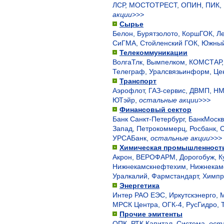
ЛСР
,
МОСТОТРЕСТ
,
ОПИН
,
ПИК
,
акции>>>
Сырье
Белон
,
Бурятзолото
,
КоршГОК
,
Л
СиГМА
,
Стойленский ГОК
,
Южный
Телекоммуникации
ВолгаТлк
,
Вымпелком
,
КОМСТАР
Телеграф
,
Уралсвязьинформ
,
Це
Транспорт
Аэрофлот
,
ГАЗ-сервис
,
ДВМП
,
НМ
ЮТэйр
,
остальные акции>>>
Финансовый сектор
Банк Санкт-Петербург
,
БанкМоск
Запад
,
Петрокоммерц
,
Росбанк
,
С
УРСАБанк
,
остальные акции>>>
Химическая промышленност
Акрон
,
ВЕРОФАРМ
,
Дорогобуж
,
К
Нижнекамскнефтехим
,
Нижнекам
Уралкалий
,
Фармстандарт
,
Химп
Энергетика
Интер РАО ЕЭС
,
Иркутскэнерго
,
М
МРСК Центра
,
ОГК-4
,
РусГидро
,
Прочие эмитенты
ОПК
,
РТК Капитал
,
Система
,
ост