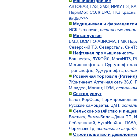
Машиностроение
АВТОВАЗ
,
ГАЗ
,
ЗМЗ
,
ИРКУТ-3
,
КА
ПермМот
,
СОЛЛЕРС
,
ТКЗ Красны
акции>>>
Медицинская и фармацевти
ИСК Человека
,
остальные акции
Металлургия
ВМЗ
,
ВСМПО-АВИСМА
,
ГМК Нори
Северский ТЗ
,
Северсталь
,
СинТ
Нефтяная промышленность
Башнефть
,
ЛУКОЙЛ
,
МоскНПЗ
,
Р
Мегионнефтегаз
,
Сургутнефтегаз
Транснефть
,
Удмуртнефть
,
оста
Розничная торговля (Ритейл)
7Континент
,
Аптечная сеть 36,6
,
М.видео
,
Магнит
,
ЦУМ
,
остальны
Сектор услуг
Взлет
,
КорСсис
,
Пермпромнедвиж
Русские самоцветы
,
ЦМТ
,
осталь
Сельское хозяйство и пище
Балтика
,
Вимм-Билль-Данн ПП
,
И
Лебедянский
,
НутрИнвХол
,
ПАВА
ЧеркизовоГр
,
остальные акции>
Строительство и девелопме