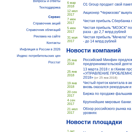
Вопросы и ответы
6 мар
O1 Group продает свой пакет 
2018
Техподдержка
12 июл
Акционер "Черкизово" выкуп
2017
Сервис
7 июн
Чистая прибыль Сбербанка п
2017
Справочник акций
Чистая прибыль "МОЭСК" по
5 июн
Справочник облигаций
2017
раза - до 2,7 млрд рублей
Реклама на сайте
Чистая прибыль "Мечела" по
31 мая
2017
- до 14 млрд рублей
Контакты
Новости компаний
Инфляция в России в 2026
Индекс потребительских цен
Российский Минфин предлож
25 янв
Росстат
2018
предпринимательской деят
13 марта 2018 г. в г.Киеве 
25 янв
«УПРАВЛЕНИЕ ПРОБЛЕМН
2018
2018»
(от 25 янв 2018)
Чистый приток капитала в а
19 янв
2018
вновь оказался рекордным и
20 сен
Биржа по продаже фальшиво
2017
4 сен
Крупнейшие мировые банки 
2017
Обзор российского рынка на
21 июл
2017
уровнях
Новости площадки
1 окт