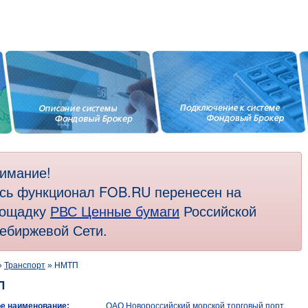
имание!
сь функционал FOB.RU перенесен на
ощадку
РВС Ценные бумаги
Российской
ебиржевой Сети.
»
Транспорт
» НМТП
П
е наименование:
ОАО Новороссийский морской торговый порт