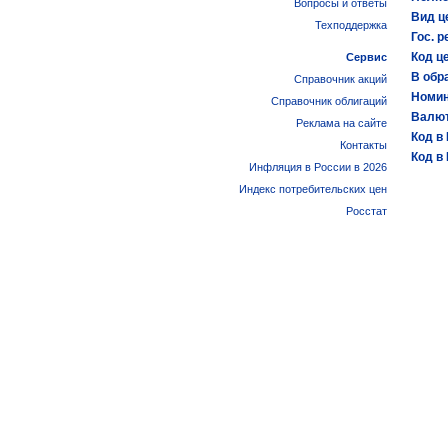
Вопросы и ответы
Вид ц
Техподдержка
Гос. р
Код ц
Сервис
В обр
Справочник акций
Номин
Справочник облигаций
Валют
Реклама на сайте
Код в
Контакты
Код в
Инфляция в России в 2026
Индекс потребительских цен
Росстат