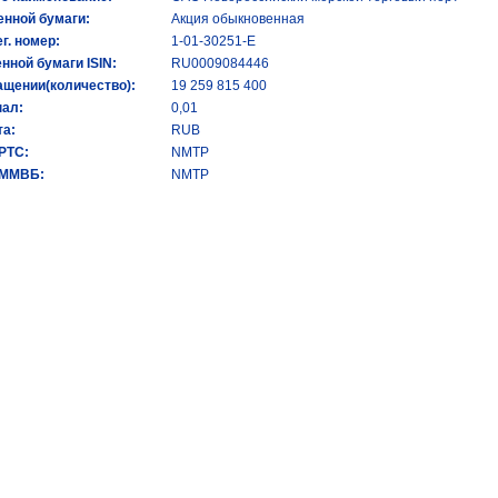
енной бумаги:
Акция обыкновенная
ег. номер:
1-01-30251-E
енной бумаги ISIN:
RU0009084446
ащении(количество):
19 259 815 400
ал:
0,01
а:
RUB
 РТС:
NMTP
 ММВБ:
NMTP