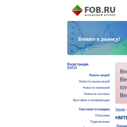
Регистрация
Войти
Вн
Рынок акций
Ве
Новости рынка акций
пл
Новости компаний
Вн
Новости системы
Выставки и конференции
Торговая площадка
Акции
Описание
НМТ
Подключение
Полно