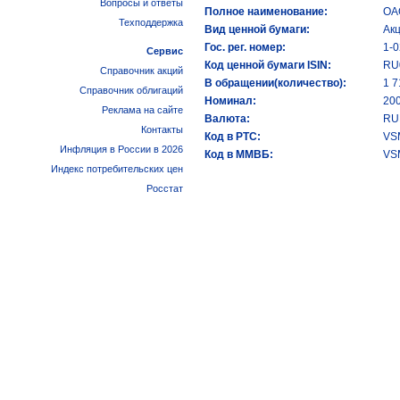
Вопросы и ответы
Полное наименование:
ОА
Техподдержка
Вид ценной бумаги:
Ак
Гос. рег. номер:
1-0
Сервис
Код ценной бумаги ISIN:
RU
Справочник акций
В обращении(количество):
1 7
Справочник облигаций
Номинал:
20
Реклама на сайте
Валюта:
RU
Контакты
Код в РТС:
VS
Инфляция в России в 2026
Код в ММВБ:
VS
Индекс потребительских цен
Росстат