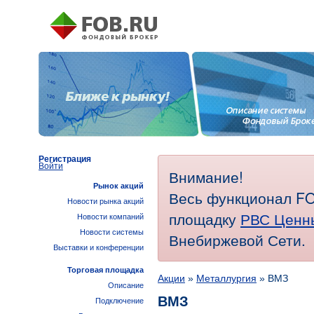
Регистрация
Войти
Внимание!
Рынок акций
Весь функционал FO
Новости рынка акций
площадку
РВС Ценн
Новости компаний
Новости системы
Внебиржевой Сети.
Выставки и конференции
Торговая площадка
Акции
»
Металлургия
» ВМЗ
Описание
ВМЗ
Подключение