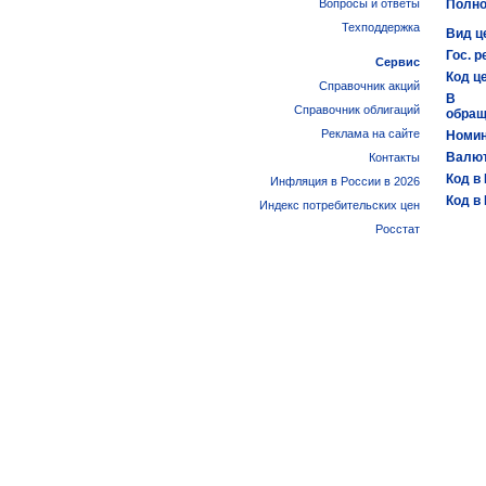
Вопросы и ответы
Полно
Техподдержка
Вид ц
Гос. р
Сервис
Код ц
Справочник акций
В
Справочник облигаций
обращ
Реклама на сайте
Номин
Валют
Контакты
Код в
Инфляция в России в 2026
Код в
Индекс потребительских цен
Росстат