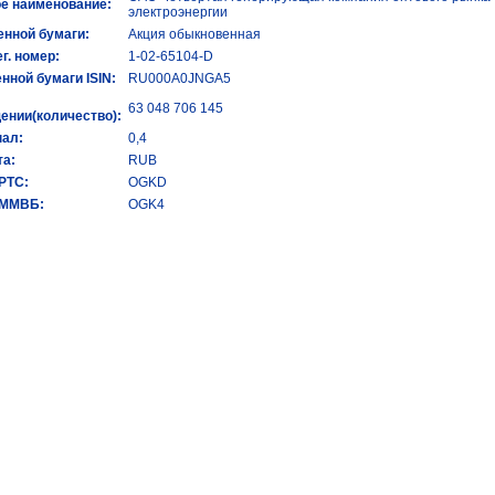
е наименование:
электроэнергии
енной бумаги:
Акция обыкновенная
ег. номер:
1-02-65104-D
енной бумаги ISIN:
RU000A0JNGA5
63 048 706 145
ении(количество):
ал:
0,4
а:
RUB
 РТС:
OGKD
 ММВБ:
OGK4