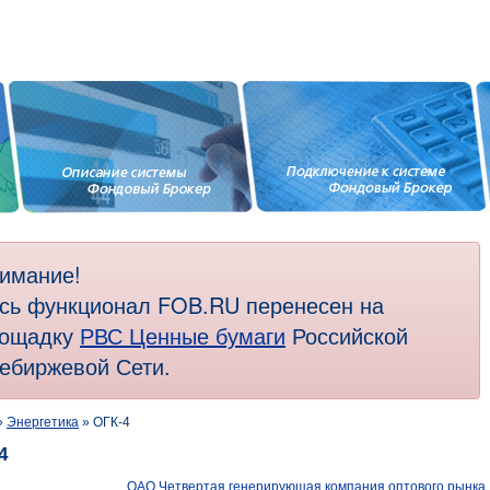
имание!
сь функционал FOB.RU перенесен на
ощадку
РВС Ценные бумаги
Российской
ебиржевой Сети.
»
Энергетика
» ОГК-4
4
ОАО Четвертая генерирующая компания оптового рынка