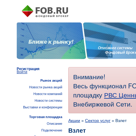
Регистрация
Войти
Внимание!
Рынок акций
Весь функционал FO
Новости рынка акций
площадку
РВС Ценн
Новости компаний
Новости системы
Внебиржевой Сети.
Выставки и конференции
Торговая площадка
Акции
»
Сектор услуг
» Взлет
Описание
Взлет
Подключение