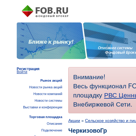
Регистрация
Войти
Внимание!
Рынок акций
Весь функционал FO
Новости рынка акций
площадку
РВС Ценн
Новости компаний
Новости системы
Внебиржевой Сети.
Выставки и конференции
Торговая площадка
Акции
»
Сельское хозяйство и п
Описание
ЧеркизовоГр
Подключение