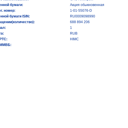
енной бумаги:
Акция обыкновенная
ег. номер:
1-01-55076-D
енной бумаги ISIN:
RU0009098990
ащении(количество):
688 894 206
ал:
1
а:
RUB
 РТС:
HIMC
 ММВБ: