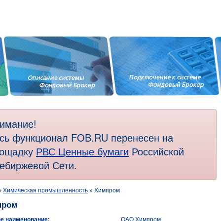
имание!
сь функционал FOB.RU перенесен на
ощадку
РВС Ценные бумаги
Российской
ебиржевой Сети.
»
Химическая промышленность
» Химпром
пром
е наименование:
ОАО Химпром