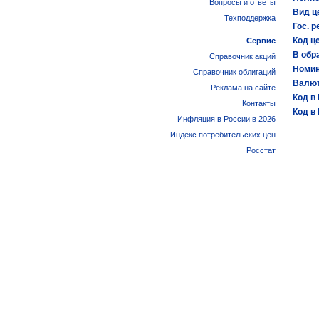
Вопросы и ответы
Вид ц
Техподдержка
Гос. р
Код ц
Сервис
В обр
Справочник акций
Номин
Справочник облигаций
Валют
Реклама на сайте
Код в
Контакты
Код в
Инфляция в России в 2026
Индекс потребительских цен
Росстат