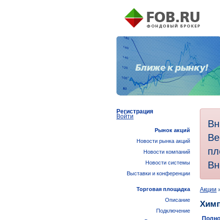
Регистрация
Войти
Вн
Рынок акций
Ве
Новости рынка акций
пл
Новости компаний
Вн
Новости системы
Выставки и конференции
Торговая площадка
Акции
Описание
Хим
Подключение
Полно