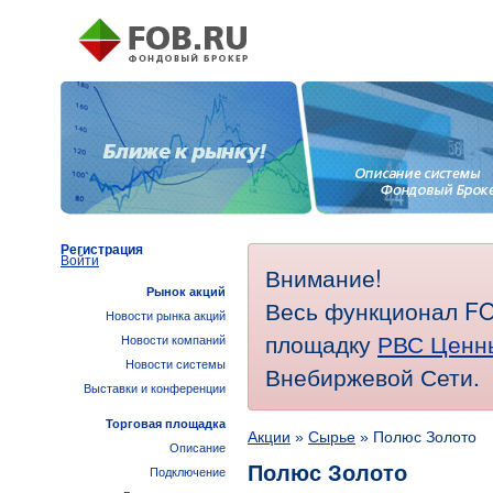
Регистрация
Войти
Внимание!
Рынок акций
Весь функционал FO
Новости рынка акций
площадку
РВС Ценн
Новости компаний
Новости системы
Внебиржевой Сети.
Выставки и конференции
Торговая площадка
Акции
»
Сырье
» Полюс Золото
Описание
Полюс Золото
Подключение