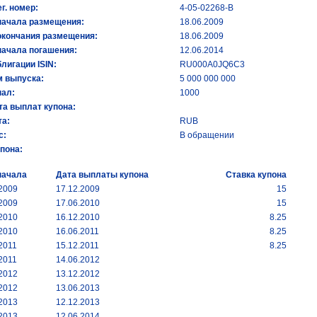
ег. номер:
4-05-02268-B
начала размещения:
18.06.2009
окончания размещения:
18.06.2009
начала погашения:
12.06.2014
лигации ISIN:
RU000A0JQ6C3
 выпуска:
5 000 000 000
ал:
1000
та выплат купона:
а:
RUB
с:
В обращении
упона:
начала
Дата выплаты купона
Ставка купона
.2009
17.12.2009
15
.2009
17.06.2010
15
.2010
16.12.2010
8.25
.2010
16.06.2011
8.25
2011
15.12.2011
8.25
2011
14.06.2012
.2012
13.12.2012
.2012
13.06.2013
.2013
12.12.2013
.2013
12.06.2014