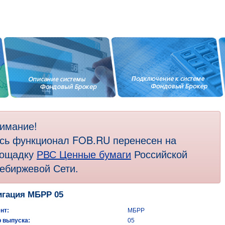
имание!
сь функционал FOB.RU перенесен на
ощадку
РВС Ценные бумаги
Российской
ебиржевой Сети.
гация МБРР 05
нт:
МБРР
 выпуска:
05