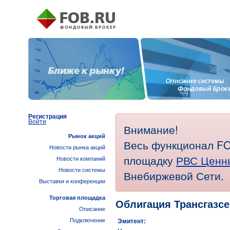
Регистрация
Войти
Внимание!
Рынок акций
Весь функционал FO
Новости рынка акций
площадку
РВС Ценн
Новости компаний
Новости системы
Внебиржевой Сети.
Выставки и конференции
Торговая площадка
Облигация Трансгазсе
Описание
Подключение
Эмитент: