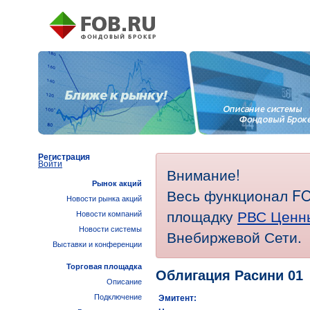
Регистрация
Войти
Внимание!
Рынок акций
Весь функционал FO
Новости рынка акций
площадку
РВС Ценн
Новости компаний
Новости системы
Внебиржевой Сети.
Выставки и конференции
Торговая площадка
Облигация Расини 01
Описание
Подключение
Эмитент: