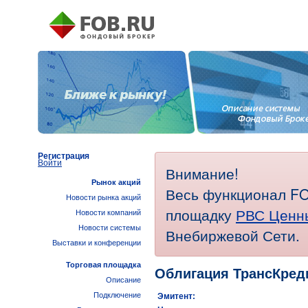
Регистрация
Войти
Внимание!
Рынок акций
Весь функционал FO
Новости рынка акций
площадку
РВС Ценн
Новости компаний
Новости системы
Внебиржевой Сети.
Выставки и конференции
Торговая площадка
Облигация ТрансКред
Описание
Подключение
Эмитент: