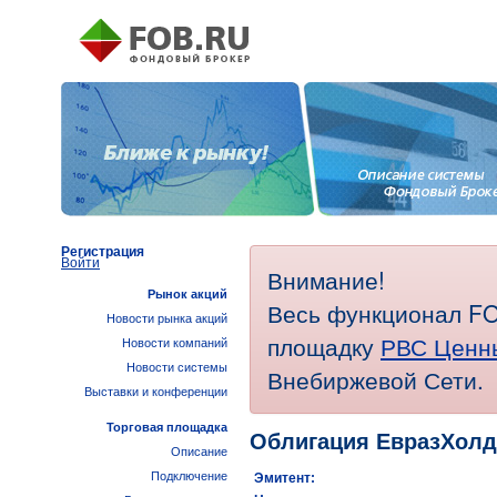
Регистрация
Войти
Внимание!
Рынок акций
Весь функционал FO
Новости рынка акций
площадку
РВС Ценн
Новости компаний
Новости системы
Внебиржевой Сети.
Выставки и конференции
Торговая площадка
Облигация ЕвразХолд
Описание
Подключение
Эмитент: