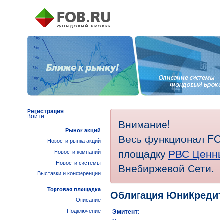
Регистрация
Войти
Внимание!
Рынок акций
Весь функционал FO
Новости рынка акций
площадку
РВС Ценн
Новости компаний
Новости системы
Внебиржевой Сети.
Выставки и конференции
Торговая площадка
Облигация ЮниКредит
Описание
Подключение
Эмитент: