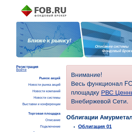
Регистрация
Войти
Внимание!
Рынок акций
Весь функционал FO
Новости рынка акций
площадку
РВС Ценн
Новости компаний
Новости системы
Внебиржевой Сети.
Выставки и конференции
Торговая площадка
Облигации Амурмета
Описание
Облигация 01
Подключение