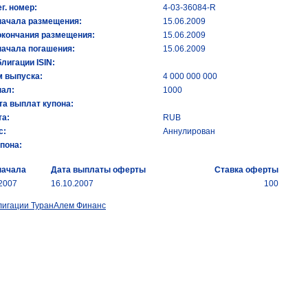
ег. номер:
4-03-36084-R
начала размещения:
15.06.2009
окончания размещения:
15.06.2009
начала погашения:
15.06.2009
лигации ISIN:
 выпуска:
4 000 000 000
ал:
1000
та выплат купона:
а:
RUB
с:
Аннулирован
упона:
начала
Дата выплаты оферты
Ставка оферты
.2007
16.10.2007
100
лигации ТуранАлем Финанс