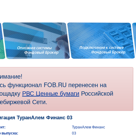
имание!
сь функционал FOB.RU перенесен на
ощадку
РВС Ценные бумаги
Российской
ебиржевой Сети.
гация ТуранАлем Финанс 03
нт:
ТуранАлем Финанс
 выпуска:
03