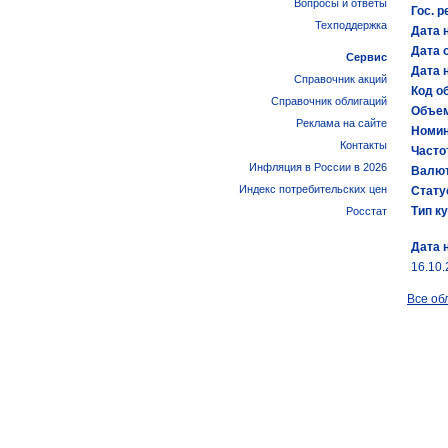
Вопросы и ответы
Гос. р
Техподдержка
Дата 
Дата 
Сервис
Дата 
Справочник акций
Код об
Справочник облигаций
Объем
Реклама на сайте
Номин
Контакты
Часто
Инфляция в России в 2026
Валют
Индекс потребительских цен
Стату
Тип к
Росстат
Дата 
16.10
Все об