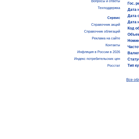
Вопросы и ответы
Гос. р
Техподдержка
Дата 
Дата 
Сервис
Дата 
Справочник акций
Код об
Справочник облигаций
Объем
Реклама на сайте
Номин
Контакты
Часто
Инфляция в России в 2026
Валют
Индекс потребительских цен
Стату
Тип к
Росстат
Все об