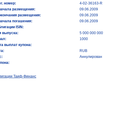
ег. номер:
4-02-36163-R
начала размещения:
09.06.2009
окончания размещения:
09.06.2009
начала погашения:
09.06.2009
лигации ISIN:
 выпуска:
5 000 000 000
ал:
1000
та выплат купона:
а:
RUB
с:
Аннулирован
упона:
лигации Таиф-Финанс