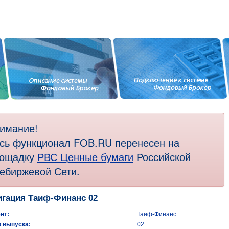
имание!
сь функционал FOB.RU перенесен на
ощадку
РВС Ценные бумаги
Российской
ебиржевой Сети.
гация Таиф-Финанс 02
нт:
Таиф-Финанс
 выпуска:
02