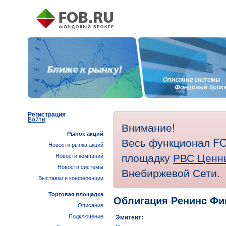
Регистрация
Войти
Внимание!
Рынок акций
Весь функционал FO
Новости рынка акций
площадку
РВС Ценн
Новости компаний
Новости системы
Внебиржевой Сети.
Выставки и конференции
Торговая площадка
Облигация Ренинс Фи
Описание
Подключение
Эмитент: