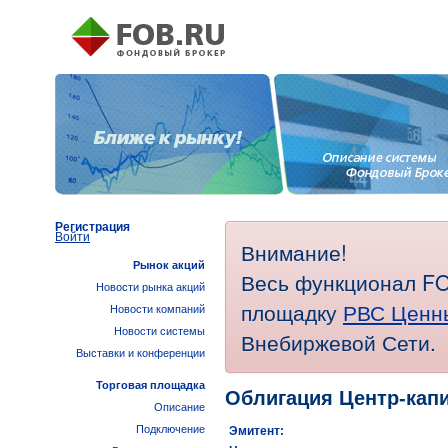
Регистрация
Войти
Внимание!
Рынок акций
Весь функционал FO
Новости рынка акций
площадку
РВС Ценн
Новости компаний
Новости системы
Внебиржевой Сети.
Выставки и конференции
Торговая площадка
Облигация Центр-кап
Описание
Подключение
Эмитент: