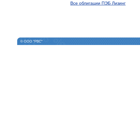
Все облигации ПЭБ Лизинг
© ООО "РВС"