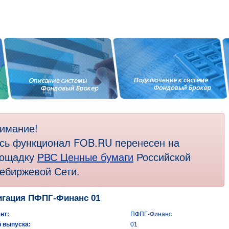
имание!
сь функционал FOB.RU перенесен на
ощадку
РВС Ценные бумаги
Российской
ебиржевой Сети.
гация ПФПГ-Финанс 01
нт:
ПФПГ-Финанс
 выпуска:
01