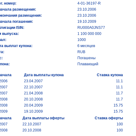
ег. номер:
4-01-36197-R
начала размещения:
23.10.2006
окончания размещения:
23.10.2006
начала погашения:
19.10.2009
лигации ISIN:
RU000A0JNS77
 выпуска:
1 100 000 000
ал:
1000
та выплат купона:
6 месяцев
а:
RUB
с:
Погашены
упона:
Плавающий
начала
Дата выплаты купона
Ставка купона
.2006
23.04.2007
11.1
.2007
22.10.2007
11.1
.2007
21.04.2008
11.7
.2008
20.10.2008
11.7
.2008
20.04.2009
15.75
.2009
19.10.2009
15.75
начала
Дата выплаты оферты
Ставка оферты
.2007
22.10.2007
100
.2008
20.10.2008
100