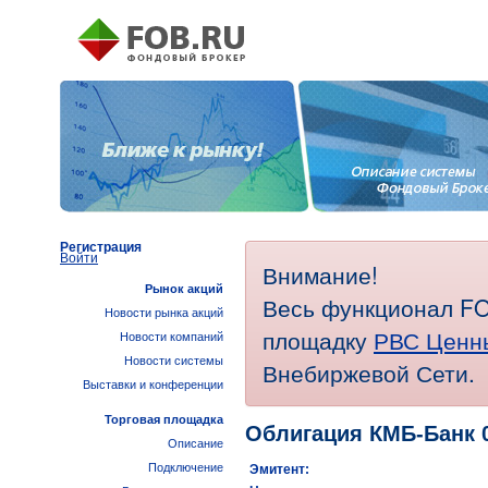
Регистрация
Войти
Внимание!
Рынок акций
Весь функционал FO
Новости рынка акций
площадку
РВС Ценн
Новости компаний
Новости системы
Внебиржевой Сети.
Выставки и конференции
Торговая площадка
Облигация КМБ-Банк 
Описание
Подключение
Эмитент: