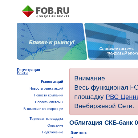
Регистрация
Войти
Внимание!
Рынок акций
Весь функционал FO
Новости рынка акций
площадку
РВС Ценн
Новости компаний
Новости системы
Внебиржевой Сети.
Выставки и конференции
Торговая площадка
Облигация СКБ-банк 0
Описание
Подключение
Эмитент: