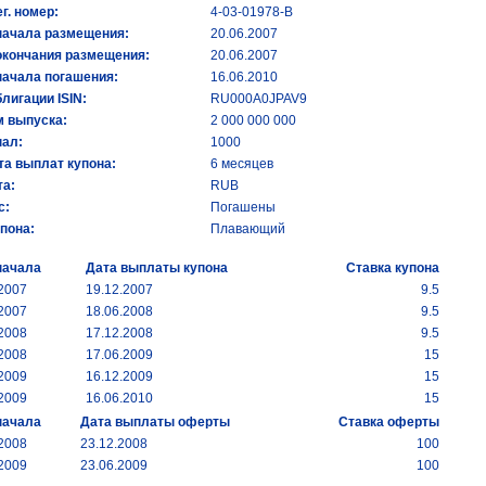
ег. номер:
4-03-01978-В
начала размещения:
20.06.2007
окончания размещения:
20.06.2007
начала погашения:
16.06.2010
лигации ISIN:
RU000A0JPAV9
 выпуска:
2 000 000 000
ал:
1000
та выплат купона:
6 месяцев
а:
RUB
с:
Погашены
упона:
Плавающий
начала
Дата выплаты купона
Ставка купона
.2007
19.12.2007
9.5
.2007
18.06.2008
9.5
.2008
17.12.2008
9.5
.2008
17.06.2009
15
.2009
16.12.2009
15
.2009
16.06.2010
15
начала
Дата выплаты оферты
Ставка оферты
.2008
23.12.2008
100
.2009
23.06.2009
100