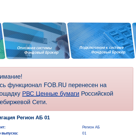
имание!
сь функционал FOB.RU перенесен на
ощадку
РВС Ценные бумаги
Российской
ебиржевой Сети.
гация Регион АБ 01
нт:
Регион АБ
 выпуска:
01