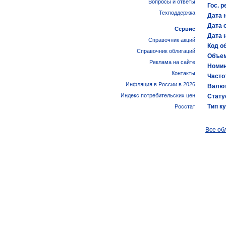
Вопросы и ответы
Гос. р
Техподдержка
Дата 
Дата 
Сервис
Дата 
Справочник акций
Код об
Справочник облигаций
Объем
Реклама на сайте
Номин
Контакты
Часто
Инфляция в России в 2026
Валют
Индекс потребительских цен
Стату
Тип к
Росстат
Все об