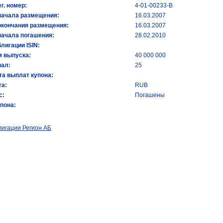
ег. номер:
4-01-00233-В
начала размещения:
16.03.2007
окончания размещения:
16.03.2007
начала погашения:
28.02.2010
лигации ISIN:
 выпуска:
40 000 000
ал:
25
та выплат купона:
а:
RUB
с:
Погашены
упона:
лигации Регион АБ