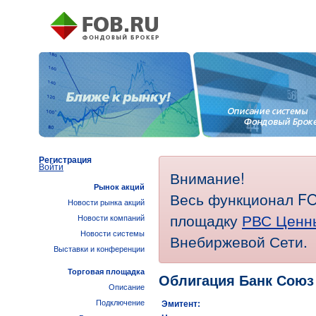
Регистрация
Войти
Внимание!
Рынок акций
Весь функционал FO
Новости рынка акций
площадку
РВС Ценн
Новости компаний
Новости системы
Внебиржевой Сети.
Выставки и конференции
Торговая площадка
Облигация Банк Союз
Описание
Подключение
Эмитент: