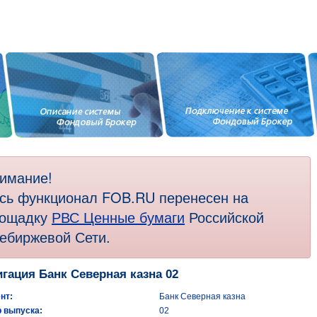
имание!
сь функционал FOB.RU перенесен на
ощадку
РВС Ценные бумаги
Российской
ебиржевой Сети.
гация Банк Северная казна 02
нт:
Банк Северная казна
 выпуска:
02