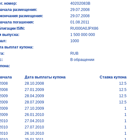
ег. номер:
40202083B
начала размещения:
29.07.2008
окончания размещения:
29.07.2008
начала погашения:
01.08.2011
лигации ISIN:
RU000A0JPX86
 выпуска:
1 500 000 000
ал:
1000
та выплат купона:
а:
RUB
с:
В обращении
упона:
начала
Дата выплаты купона
Ставка купона
.2008
28.10.2008
12.5
.2008
27.01.2009
12.5
.2009
28.04.2009
12.5
.2009
28.07.2009
12.5
.2009
27.10.2009
1
.2009
26.01.2010
1
.2010
27.04.2010
1
.2010
27.07.2010
1
.2010
26.10.2010
1
.2010
25.01.2011
1