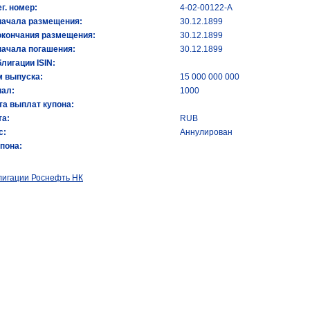
ег. номер:
4-02-00122-А
начала размещения:
30.12.1899
окончания размещения:
30.12.1899
начала погашения:
30.12.1899
лигации ISIN:
 выпуска:
15 000 000 000
ал:
1000
та выплат купона:
а:
RUB
с:
Аннулирован
упона:
лигации Роснефть НК