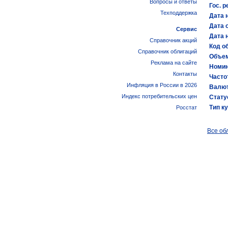
Вопросы и ответы
Гос. р
Техподдержка
Дата 
Дата 
Сервис
Дата 
Справочник акций
Код об
Справочник облигаций
Объем
Реклама на сайте
Номин
Контакты
Часто
Инфляция в России в 2026
Валют
Индекс потребительских цен
Стату
Тип к
Росстат
Все об