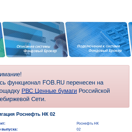
имание!
сь функционал FOB.RU перенесен на
ощадку
РВС Ценные бумаги
Российской
ебиржевой Сети.
гация Роснефть НК 02
нт:
Роснефть НК
 выпуска:
02