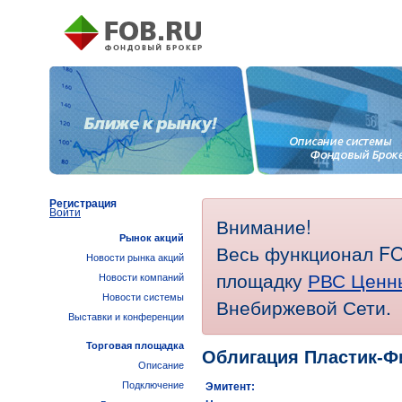
Регистрация
Войти
Внимание!
Рынок акций
Весь функционал FO
Новости рынка акций
площадку
РВС Ценн
Новости компаний
Новости системы
Внебиржевой Сети.
Выставки и конференции
Торговая площадка
Облигация Пластик-Ф
Описание
Подключение
Эмитент: