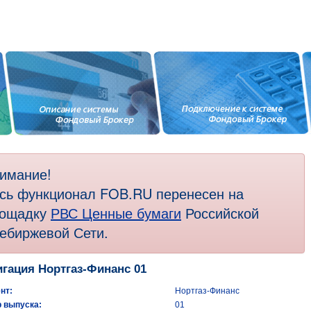
имание!
сь функционал FOB.RU перенесен на
ощадку
РВС Ценные бумаги
Российской
ебиржевой Сети.
гация Нортгаз-Финанс 01
нт:
Нортгаз-Финанс
 выпуска:
01