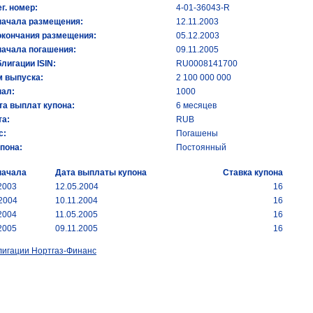
ег. номер:
4-01-36043-R
начала размещения:
12.11.2003
окончания размещения:
05.12.2003
начала погашения:
09.11.2005
лигации ISIN:
RU0008141700
 выпуска:
2 100 000 000
ал:
1000
та выплат купона:
6 месяцев
а:
RUB
с:
Погашены
упона:
Постоянный
начала
Дата выплаты купона
Ставка купона
2003
12.05.2004
16
.2004
10.11.2004
16
2004
11.05.2005
16
2005
09.11.2005
16
лигации Нортгаз-Финанс