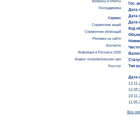
Вопросы и ответы
Гос. р
Техподдержка
Дата 
Дата 
Сервис
Дата 
Справочник акций
Код об
Справочник облигаций
Объем
Реклама на сайте
Номин
Контакты
Часто
Инфляция в России в 2026
Валют
Индекс потребительских цен
Стату
Тип к
Росстат
Дата 
12.11.
12.05
10.11.
11.05.
Все об