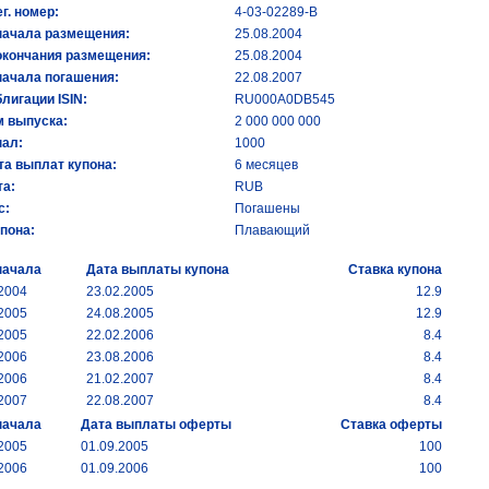
ег. номер:
4-03-02289-B
начала размещения:
25.08.2004
окончания размещения:
25.08.2004
начала погашения:
22.08.2007
лигации ISIN:
RU000A0DB545
 выпуска:
2 000 000 000
ал:
1000
та выплат купона:
6 месяцев
а:
RUB
с:
Погашены
упона:
Плавающий
начала
Дата выплаты купона
Ставка купона
.2004
23.02.2005
12.9
.2005
24.08.2005
12.9
.2005
22.02.2006
8.4
.2006
23.08.2006
8.4
.2006
21.02.2007
8.4
.2007
22.08.2007
8.4
начала
Дата выплаты оферты
Ставка оферты
.2005
01.09.2005
100
.2006
01.09.2006
100