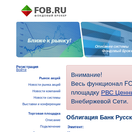
Регистрация
Войти
Внимание!
Рынок акций
Весь функционал FO
Новости рынка акций
площадку
РВС Ценн
Новости компаний
Новости системы
Внебиржевой Сети.
Выставки и конференции
Торговая площадка
Облигация Банк Русск
Описание
Подключение
Эмитент: