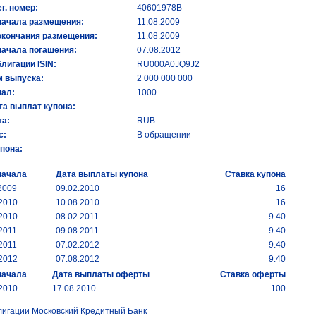
ег. номер:
40601978B
начала размещения:
11.08.2009
окончания размещения:
11.08.2009
начала погашения:
07.08.2012
лигации ISIN:
RU000A0JQ9J2
 выпуска:
2 000 000 000
ал:
1000
та выплат купона:
а:
RUB
с:
В обращении
упона:
начала
Дата выплаты купона
Ставка купона
2009
09.02.2010
16
.2010
10.08.2010
16
.2010
08.02.2011
9.40
2011
09.08.2011
9.40
2011
07.02.2012
9.40
.2012
07.08.2012
9.40
начала
Дата выплаты оферты
Ставка оферты
.2010
17.08.2010
100
лигации Московский Кредитный Банк