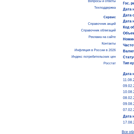
Вопросы и ответы
Гос. р
Техподдержка
Дата 
Дата 
Сервис
Дата 
Справочник акций
Код об
Справочник облигаций
Объем
Реклама на сайте
Номин
Контакты
Часто
Инфляция в России в 2026
Валют
Индекс потребительских цен
Стату
Тип к
Росстат
Дата 
11.08.
09.02
10.08
08.02.
09.08.
07.02
Дата 
17.08
Все об