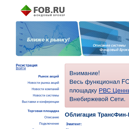
Регистрация
Войти
Внимание!
Рынок акций
Весь функционал FO
Новости рынка акций
площадку
РВС Ценн
Новости компаний
Новости системы
Внебиржевой Сети.
Выставки и конференции
Торговая площадка
Облигация ТрансФин-
Описание
Подключение
Эмитент: