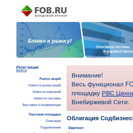
Регистрация
Войти
Внимание!
Рынок акций
Весь функционал FO
Новости рынка акций
площадку
РВС Ценн
Новости компаний
Новости системы
Внебиржевой Сети.
Выставки и конференции
Торговая площадка
Облигация Содбизнес
Описание
Подключение
Эмитент: