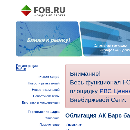
Регистрация
Войти
Внимание!
Рынок акций
Весь функционал FO
Новости рынка акций
площадку
РВС Ценн
Новости компаний
Новости системы
Внебиржевой Сети.
Выставки и конференции
Торговая площадка
Облигация АК Барс ба
Описание
Подключение
Эмитент: