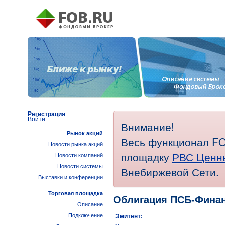
Регистрация
Войти
Внимание!
Рынок акций
Весь функционал FO
Новости рынка акций
площадку
РВС Ценн
Новости компаний
Новости системы
Внебиржевой Сети.
Выставки и конференции
Торговая площадка
Облигация ПСБ-Финан
Описание
Подключение
Эмитент: