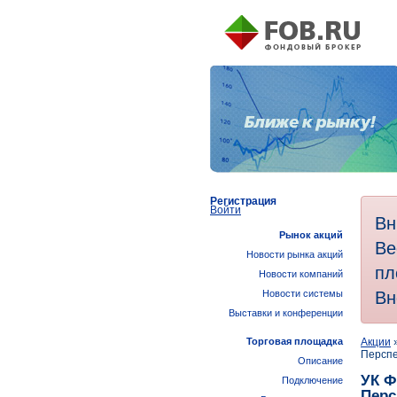
Регистрация
Войти
Вн
Рынок акций
Ве
Новости рынка акций
пл
Новости компаний
Вн
Новости системы
Выставки и конференции
Торговая площадка
Акции
Перспе
Описание
УК Ф
Подключение
Перс