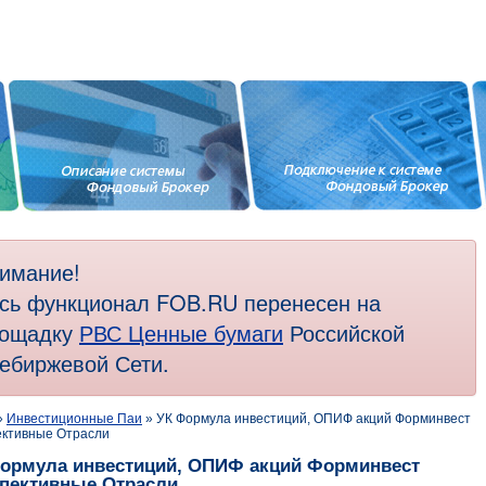
имание!
сь функционал FOB.RU перенесен на
ощадку
РВС Ценные бумаги
Российской
ебиржевой Сети.
»
Инвестиционные Паи
» УК Формула инвестиций, ОПИФ акций Форминвест
ктивные Отрасли
ормула инвестиций, ОПИФ акций Форминвест
пективные Отрасли