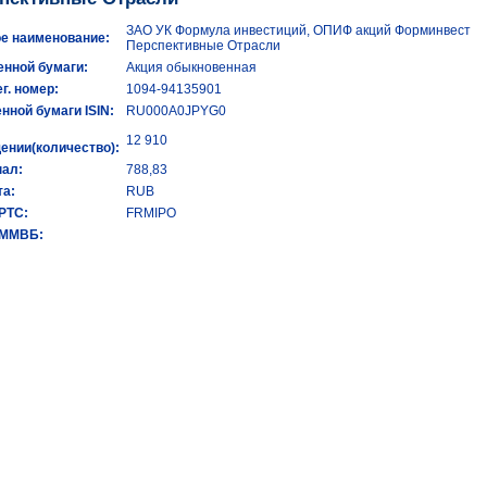
ЗАО УК Формула инвестиций, ОПИФ акций Форминвест
е наименование:
Перспективные Отрасли
енной бумаги:
Акция обыкновенная
ег. номер:
1094-94135901
енной бумаги ISIN:
RU000A0JPYG0
12 910
ении(количество):
ал:
788,83
а:
RUB
 РТС:
FRMIPO
 ММВБ: