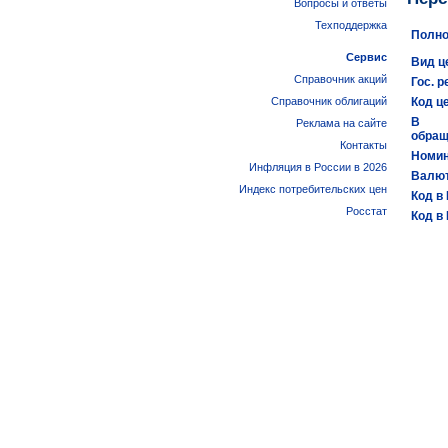
Вопросы и ответы
Техподдержка
Полно
Сервис
Вид ц
Справочник акций
Гос. р
Справочник облигаций
Код ц
В
Реклама на сайте
обращ
Контакты
Номин
Инфляция в России в 2026
Валют
Индекс потребительских цен
Код в
Росстат
Код в