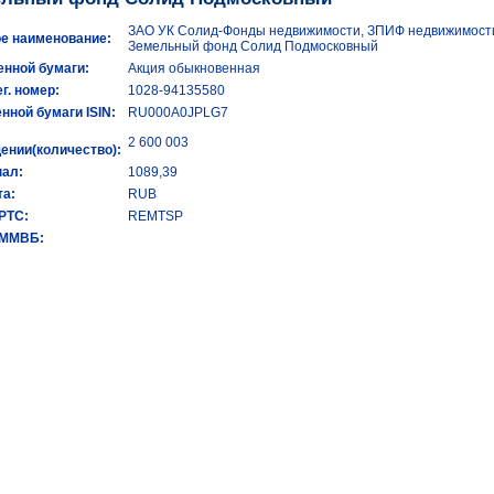
ЗАО УК Солид-Фонды недвижимости, ЗПИФ недвижимост
е наименование:
Земельный фонд Солид Подмосковный
енной бумаги:
Акция обыкновенная
ег. номер:
1028-94135580
енной бумаги ISIN:
RU000A0JPLG7
2 600 003
ении(количество):
ал:
1089,39
а:
RUB
 РТС:
REMTSP
 ММВБ: