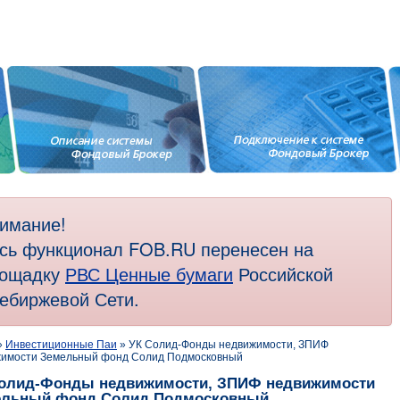
имание!
сь функционал FOB.RU перенесен на
ощадку
РВС Ценные бумаги
Российской
ебиржевой Сети.
»
Инвестиционные Паи
» УК Солид-Фонды недвижимости, ЗПИФ
имости Земельный фонд Солид Подмосковный
олид-Фонды недвижимости, ЗПИФ недвижимости
ельный фонд Солид Подмосковный