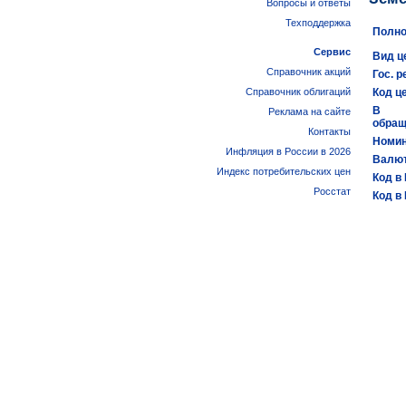
Вопросы и ответы
Техподдержка
Полно
Сервис
Вид ц
Справочник акций
Гос. р
Справочник облигаций
Код ц
В
Реклама на сайте
обращ
Контакты
Номин
Инфляция в России в 2026
Валют
Индекс потребительских цен
Код в
Росстат
Код в