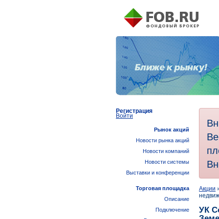
Регистрация
Войти
Вн
Рынок акций
Ве
Новости рынка акций
пл
Новости компаний
Вн
Новости системы
Выставки и конференции
Торговая площадка
Акции
недвиж
Описание
УК С
Подключение
Зем