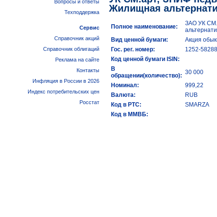
Вопросы и ответы
Жилищная альтернат
Техподдержка
ЗАО УК СМ
Полное наименование:
Сервис
альтернати
Справочник акций
Вид ценной бумаги:
Акция обы
Справочник облигаций
Гос. рег. номер:
1252-5828
Код ценной бумаги ISIN:
Реклама на сайте
В
Контакты
30 000
обращении(количество):
Инфляция в России в 2026
Номинал:
999,22
Индекс потребительских цен
Валюта:
RUB
Росстат
Код в РТС:
SMARZA
Код в ММВБ: