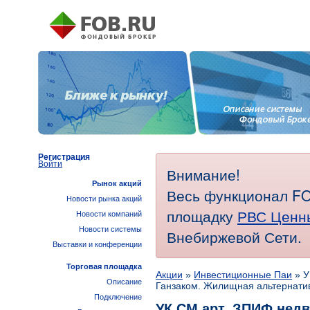
Регистрация
Войти
Внимание!
Рынок акций
Весь функционал FO
Новости рынка акций
площадку
РВС Ценн
Новости компаний
Новости системы
Внебиржевой Сети.
Выставки и конференции
Торговая площадка
Акции
»
Инвестиционные Паи
» У
Описание
Ганзаком. Жилищная альтернати
Подключение
УК СМ.арт, ЗПИФ нед