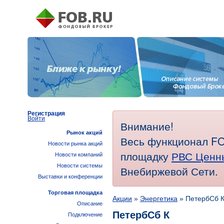
Регистрация
Войти
Внимание!
Рынок акций
Весь функционал FO
Новости рынка акций
площадку
РВС Ценн
Новости компаний
Новости системы
Внебиржевой Сети.
Выставки и конференции
Торговая площадка
Акции
»
Энергетика
» ПетербСб 
Описание
ПетербСб К
Подключение