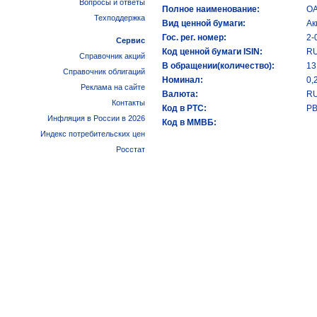
Вопросы и ответы
Полное наименование:
ОА
Техподдержка
Вид ценной бумаги:
Ак
Гос. рег. номер:
2-
Сервис
Код ценной бумаги ISIN:
R
Справочник акций
В обращении(количество):
13
Справочник облигаций
Номинал:
0,
Реклама на сайте
Валюта:
R
Контакты
Код в РТС:
P
Инфляция в России в 2026
Код в ММВБ:
Индекс потребительских цен
Росстат