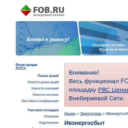
Регистрация
Войти
Внимание!
Рынок акций
Весь функционал FO
Новости рынка акций
площадку
РВС Ценн
Новости компаний
Новости системы
Внебиржевой Сети.
Выставки и конференции
Торговая площадка
Акции
»
Энергетика
» Ивэнергосб
Описание
Ивэнергосбыт
Подключение