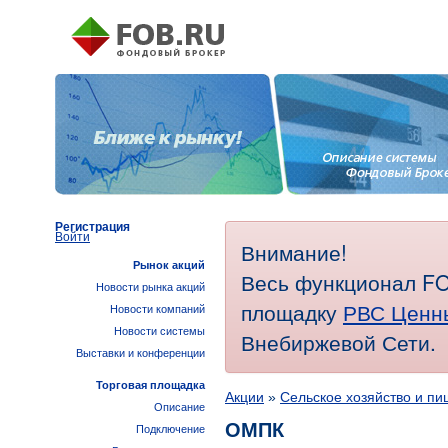
Регистрация
Войти
Внимание!
Рынок акций
Весь функционал FO
Новости рынка акций
площадку
РВС Ценн
Новости компаний
Новости системы
Внебиржевой Сети.
Выставки и конференции
Торговая площадка
Акции
»
Сельское хозяйство и п
Описание
ОМПК
Подключение