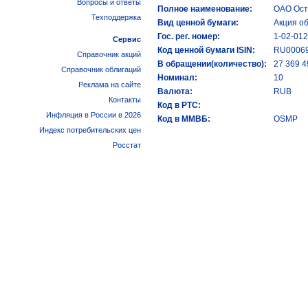
Вопросы и ответы
Полное наименование:
ОАО Ост
Техподдержка
Вид ценной бумаги:
Акция о
Гос. рег. номер:
1-02-01
Сервис
Код ценной бумаги ISIN:
RU0006
Справочник акций
В обращении(количество):
27 369 4
Справочник облигаций
Номинал:
10
Реклама на сайте
Валюта:
RUB
Контакты
Код в РТС:
Инфляция в России в 2026
Код в ММВБ:
OSMP
Индекс потребительских цен
Росстат